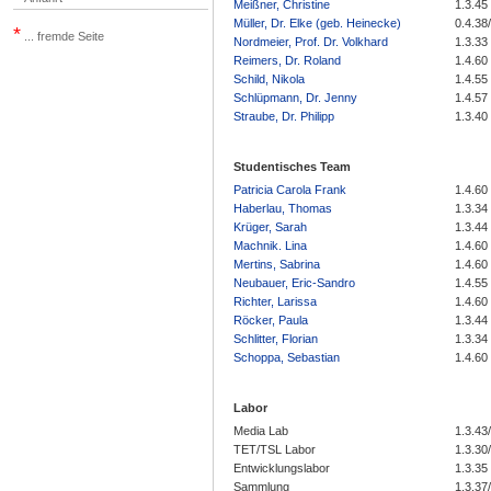
Meißner, Christine
1.3.45
Müller, Dr. Elke (geb. Heinecke)
0.4.38
*
... fremde Seite
Nordmeier, Prof. Dr. Volkhard
1.3.33
Reimers, Dr. Roland
1.4.60
Schild, Nikola
1.4.55
Schlüpmann, Dr. Jenny
1.4.57
Straube, Dr. Philipp
1.3.40
Studentisches Team
Patricia Carola Frank
1.4.60
Haberlau, Thomas
1.3.34
Krüger, Sarah
1.3.44
Machnik. Lina
1.4.60
Mertins, Sabrina
1.4.60
Neubauer, Eric-Sandro
1.4.55
Richter, Larissa
1.4.60
Röcker, Paula
1.3.44
Schlitter, Florian
1.3.34
Schoppa, Sebastian
1.4.60
Labor
Media Lab
1.3.43
TET/TSL Labor
1.3.30
Entwicklungslabor
1.3.35
Sammlung
1.3.37