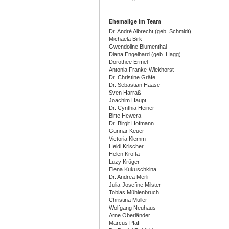
Ehemalige im Team
Dr. André Albrecht (geb. Schmidt)
Michaela Birk
Gwendoline Blumenthal
Diana Engelhard (geb. Hagg)
Dorothee Ermel
Antonia Franke-Wiekhorst
Dr. Christine Gräfe
Dr. Sebastian Haase
Sven Harraß
Joachim Haupt
Dr. Cynthia Heiner
Birte Hewera
Dr. Birgit Hofmann
Gunnar Keuer
Victoria Klemm
Heidi Krischer
Helen Krofta
Luzy Krüger
Elena Kukuschkina
Dr. Andrea Merli
Julia-Josefine Milster
Tobias Mühlenbruch
Christina Müller
Wolfgang Neuhaus
Arne Oberländer
Marcus Pfaff