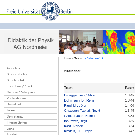
Home »
Team
<Seite zurück
Aktuelles
Mitarbeiter
Studium/Lehre
Schulkontakte
Forschung/Projekte
Team
Raum
Seminar/Colloquien
Brueggemann, Volker
1.3.45
Publikationen
Dohrmann, Dr. René
1.3.44
Download
Fandrich, Jörg
1.4.60
Team
Ghassemi Tabrizi, Novid
1.3.45
Grötzebauch, Helmuth
1.3.38
Sekretariat
Isakowitz, Birgit
1.3.36
Interne Seiten
Kastl, Robert
1.3.34
Links
Kirstein, Dr. Jürgen
1.3.42
Anfahrt