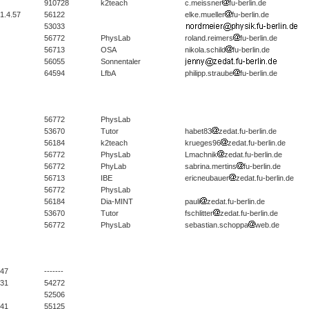
910728
k2teach
c.meissner
fu-berlin.de
/1.4.57
56122
elke.mueller
fu-berlin.de
53033
56772
PhysLab
roland.reimers
fu-berlin.de
56713
OSA
nikola.schild
fu-berlin.de
56055
Sonnentaler
64594
LfbA
philipp.straube
fu-berlin.de
56772
PhysLab
53670
Tutor
habet83
zedat.fu-berlin.de
56184
k2teach
krueges96
zedat.fu-berlin.de
56772
PhysLab
Lmachnik
zedat.fu-berlin.de
56772
PhyLab
sabrina.mertins
fu-berlin.de
56713
IBE
ericneubauer
zedat.fu-berlin.de
56772
PhysLab
56184
Dia-MINT
pauli
zedat.fu-berlin.de
53670
Tutor
fschlitter
zedat.fu-berlin.de
56772
PhysLab
sebastian.schoppa
web.de
/47
-------
/31
54272
52506
/41
55125