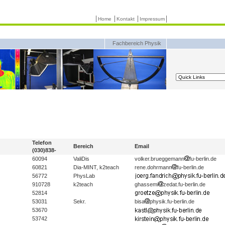
Home
Kontakt
Impressum
Fachbereich Physik
Telefon
Bereich
Email
(030)838-
60094
ValiDis
volker.brueggemann
fu-berlin.de
60821
Dia-MINT, k2teach
rene.dohrmann
fu-berlin.de
56772
PhysLab
910728
k2teach
ghassemi
zedat.fu-berlin.de
52814
53031
Sekr.
bisa
physik.fu-berlin.de
53670
53742