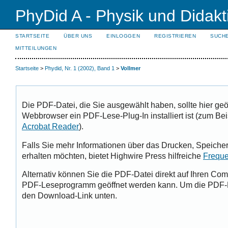
PhyDid A - Physik und Didakt
STARTSEITE
ÜBER UNS
EINLOGGEN
REGISTRIEREN
SUCH
MITTEILUNGEN
Startseite
>
Phydid, Nr. 1 (2002), Band 1
>
Vollmer
Die PDF-Datei, die Sie ausgewählt haben, sollte hier geö
Webbrowser ein PDF-Lese-Plug-In installiert ist (zum Bei
Acrobat Reader
).
Falls Sie mehr Informationen über das Drucken, Speiche
erhalten möchten, bietet Highwire Press hilfreiche
Freque
Alternativ können Sie die PDF-Datei direkt auf Ihren Com
PDF-Leseprogramm geöffnet werden kann. Um die PDF-Da
den Download-Link unten.