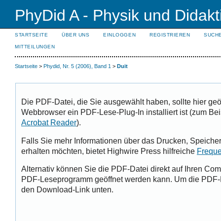
PhyDid A - Physik und Didakt
STARTSEITE
ÜBER UNS
EINLOGGEN
REGISTRIEREN
SUCH
MITTEILUNGEN
Startseite
>
Phydid, Nr. 5 (2006), Band 1
>
Duit
Die PDF-Datei, die Sie ausgewählt haben, sollte hier geö
Webbrowser ein PDF-Lese-Plug-In installiert ist (zum Bei
Acrobat Reader
).
Falls Sie mehr Informationen über das Drucken, Speiche
erhalten möchten, bietet Highwire Press hilfreiche
Freque
Alternativ können Sie die PDF-Datei direkt auf Ihren Com
PDF-Leseprogramm geöffnet werden kann. Um die PDF-Da
den Download-Link unten.