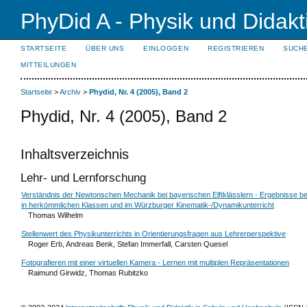
PhyDid A - Physik und Didakt
STARTSEITE
ÜBER UNS
EINLOGGEN
REGISTRIEREN
SUCH
MITTEILUNGEN
Startseite
>
Archiv
>
Phydid, Nr. 4 (2005), Band 2
Phydid, Nr. 4 (2005), Band 2
Inhaltsverzeichnis
Lehr- und Lernforschung
Verständnis der Newtonschen Mechanik bei bayerischen Elftklässlern - Ergebnisse b
in herkömmlichen Klassen und im Würzburger Kinematik-/Dynamikunterricht
Thomas Wilhelm
Stellenwert des Physikunterrichts in Orientierungsfragen aus Lehrerperspektive
Roger Erb, Andreas Benk, Stefan Immerfall, Carsten Quesel
Fotografieren mit einer virtuellen Kamera - Lernen mit multiplen Repräsentationen
Raimund Girwidz, Thomas Rubitzko