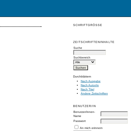
SCHRIFTGRÖSSE
ZEITSCHRIFTENINHALTE
Suche
Suchbereich
Durchblättern
Nach Ausgabe
Nach Autor/in
Nach Titel
Andere Zeitschriften
BENUTZER/IN
Benutzer/innen-
Name
Passwort
An mich erinnern