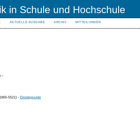
ik in Schule und Hochschule
E
AKTUELLE AUSGABE
ARCHIV
MITTEILUNGEN
t –
1865-5521) -
Einstiegsseite