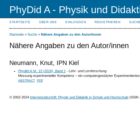
PhyDid A - Physik und Didakt
STARTSEITE
ÜBER UNS
EINLOGGEN
REGISTRIEREN
SUCH
Startseite
>
Suche
>
Nähere Angaben zu den Autor/innen
Nähere Angaben zu den Autor/innen
Neumann, Knut, IPN Kiel
Phydid-A Nr. 15 (2016), Band 1
- Lehr- und Lernforschung
Messung experimenteller Kompetenz – ein computergestützter Experimentiertes
ABSTRACT
PDF
© 2002-2024
Internetzeitschrift: Physik und Didaktik in Schule und Hochschule
(ISSN 