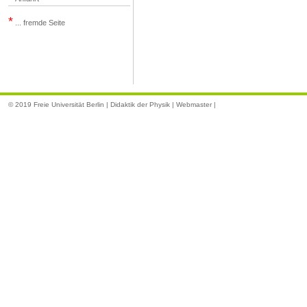
*
... fremde Seite
© 2019
Freie Universität Berlin | Didaktik der Physik |
Webmaster
|