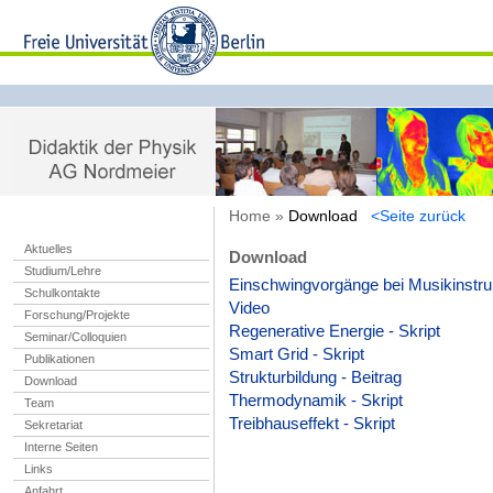
Home »
Download
<Seite zurück
Aktuelles
Download
Studium/Lehre
Einschwingvorgänge bei Musikinstr
Schulkontakte
Video
Forschung/Projekte
Regenerative Energie - Skript
Seminar/Colloquien
Smart Grid - Skript
Publikationen
Strukturbildung - Beitrag
Download
Thermodynamik - Skript
Team
Treibhauseffekt - Skript
Sekretariat
Interne Seiten
Links
Anfahrt