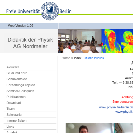
Web Version 1.09
Home »
index
<Seite zurück
Aktuelles
Fr
Studium/Lehre
Arnim
Schulkontakte
Tel.: +49.30.
Forschung/Projekte
bis
Seminar/Colloquien
Publikationen
Achtung 
Bitte benutzen
Download
www.physik.fu-berlin.de
Team
www.physik.f
Sekretariat
Interne Seiten
Links
Anfahrt